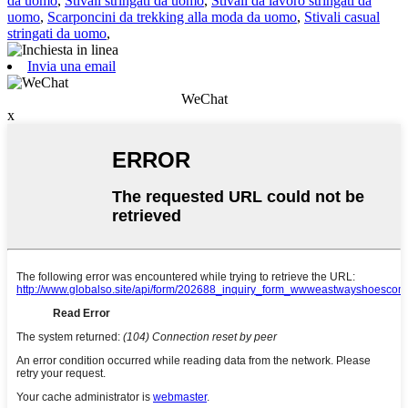
da uomo
,
Stivali stringati da uomo
,
Stivali da lavoro stringati da
uomo
,
Scarponcini da trekking alla moda da uomo
,
Stivali casual
stringati da uomo
,
Invia una email
WeChat
x